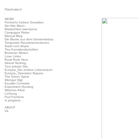
.
Platzhalter.li
.
WORK
Fünfzehn heitere Gestalten
Der Alte Mann...
Blasbichlers twentyone
Campagne Reiter
Manual Blog
Die Blume aus dem Gemeindebau
Temporäre Rauminterventionen
Stadt und Utopie
Tiny Kunstlandschaften
Brownian Motion
Lose Linien
Rural Rush Hour
Almost Nothing
Your private Sky
Eutopia_Der andere Lebensraum
Eutopia_Operation Bypass
The Green Spine
Weingut Nigl
Escalier Contraire
Experiment Housing
Welches Kleid
Lichtung
Foxl Furniture
in progress...
ABOUT
Us